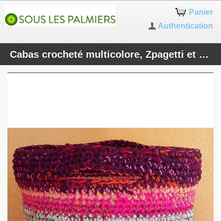
Panier
Authentication
Cabas crocheté multicolore, Zpagetti et jute, aubergine, rose et bleu ciel