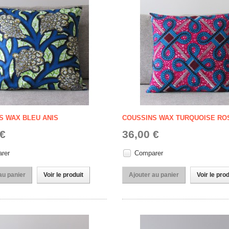
S WAX BLEU ANIS
COUSSINS WAX TURQUOISE RO
 €
36,00 €
rer
Comparer
au panier
Voir le produit
Ajouter au panier
Voir le prod