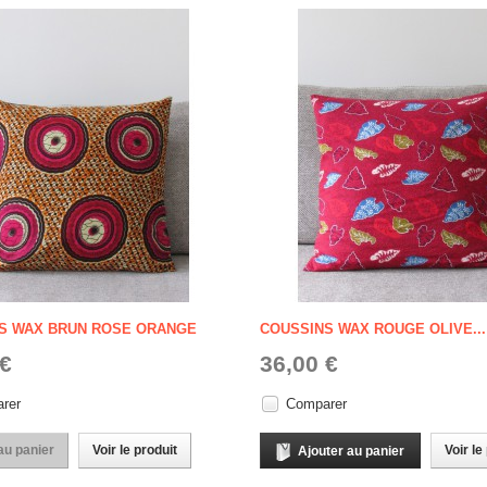
S WAX BRUN ROSE ORANGE
COUSSINS WAX ROUGE OLIVE...
 €
36,00 €
rer
Comparer
au panier
Voir le produit
Voir le
Ajouter au panier