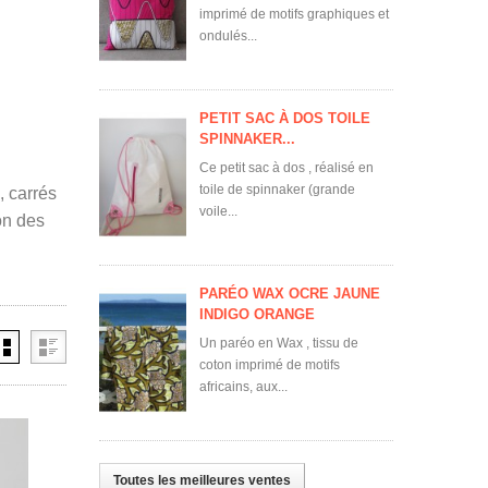
imprimé de motifs graphiques et
ondulés...
PETIT SAC À DOS TOILE
SPINNAKER...
Ce petit sac à dos , réalisé en
toile de spinnaker (grande
, carrés
voile...
on des
PARÉO WAX OCRE JAUNE
INDIGO ORANGE
Un paréo en Wax , tissu de
coton imprimé de motifs
africains, aux...
Toutes les meilleures ventes